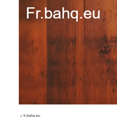
fr.bahq.eu