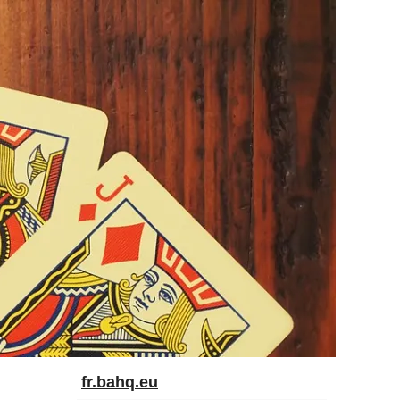
fr.bahq.eu